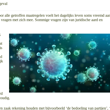
geval
r alle getroffen maatregelen voelt het dagelijks leven soms vreemd aa
en vragen met zich mee. Sommige vragen zijn van juridische aard en
k
at
is
id
jk
rd
voudig.
en zaak rekening houden met bijvoorbeeld ‘de bedoeling van partijen’, 