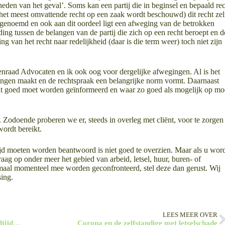
heden van het geval’. Soms kan een partij die in beginsel en bepaald re
ls het meest omvattende recht op een zaak wordt beschouwd) dit recht zel
 genoemd en ook aan dit oordeel ligt een afweging van de betrokken
ing tussen de belangen van de partij die zich op een recht beroept en d
van het recht naar redelijkheid (daar is die term weer) toch niet zijn
enraad Advocaten en ik ook oog voor dergelijke afwegingen. Al is het
gingen maakt en de rechtspraak een belangrijke norm vormt. Daarnaast
ënt goed moet worden geïnformeerd en waar zo goed als mogelijk op mo
al. Zodoende proberen we er, steeds in overleg met cliënt, voor te zorgen
wordt bereikt.
jd moeten worden beantwoord is niet goed te overzien. Maar als u wor
aag op onder meer het gebied van arbeid, letsel, huur, buren- of
lemaal momenteel mee worden geconfronteerd, stel deze dan gerust. Wij
sing.
LEES MEER OVER
Nieuw ‘wapen’ in de strijd tegen volledig ontslag: Deeltijdontslag op verzoek van de werknemer mogelijk
Corona en de zelfstandige met letselschade