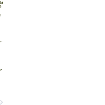
cht
fs
e
et
dt