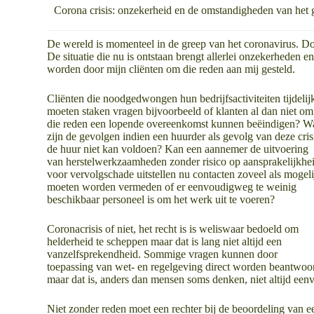
Corona crisis: onzekerheid en de omstandigheden van het 
De wereld is momenteel in de greep van het coronavirus. Doo
De situatie die nu is ontstaan brengt allerlei onzekerheden 
worden door mijn cliënten om die reden aan mij gesteld.
Cliënten die noodgedwongen hun bedrijfsactiviteiten tijdelij
moeten staken vragen bijvoorbeeld of klanten al dan niet om
die reden een lopende overeenkomst kunnen beëindigen? W
zijn de gevolgen indien een huurder als gevolg van deze cris
de huur niet kan voldoen? Kan een aannemer de uitvoering
van herstelwerkzaamheden zonder risico op aansprakelijkhe
voor vervolgschade uitstellen nu contacten zoveel als mogeli
moeten worden vermeden of er eenvoudigweg te weinig
beschikbaar personeel is om het werk uit te voeren?
Coronacrisis of niet, het recht is is weliswaar bedoeld om
helderheid te scheppen maar dat is lang niet altijd een
vanzelfsprekendheid. Sommige vragen kunnen door
toepassing van wet- en regelgeving direct worden beantwoo
maar dat is, anders dan mensen soms denken, niet altijd een
Niet zonder reden moet een rechter bij de beoordeling van e