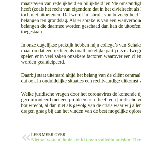
maatstaven van redelijkheid en billijkheid’ en ‘de omstandig
heeft (zoals het recht van eigendom dat in het civielrecht a
toch niet uitoefenen. Dat wordt ‘misbruik van bevoegdheid’
belangen ten grondslag. Als er sprake is van een wanverhoud
belangen die daarmee worden geschaad dan kan de uitoefening 
toegestaan.
In onze dagelijkse praktijk hebben mijn collega’s van Schak
maar omdat een rechter als onafhankelijke partij deze afwe
spelen er in veel zaken onzekere factoren waarover een cli
worden geanticipeerd.
Daarbij staat uiteraard altijd het belang van de cliënt centra
dat ook in onduidelijke situaties een rechtvaardige uitkomst 
Welke juridische vragen door het coronavirus de komende ti
geconfronteerd met een probleem of u heeft een juridische vr
bouwrecht, al dan niet als gevolg van de crisis waar wij al
dragen graag bij aan het vinden van de best mogelijke oplos
LEES MEER OVER