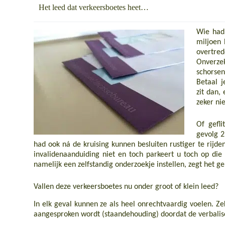
Het leed dat verkeersboetes heet…
Wie had 
miljoen 
overtred
Onverze
schorsen
Betaal 
zit dan,
zeker ni
Of gefli
gevolg 2 
had ook ná de kruising kunnen besluiten rustiger te rijden
invalidenaanduiding niet en toch parkeert u toch op di
namelijk een zelfstandig onderzoekje instellen, zegt het 
Vallen deze verkeersboetes nu onder groot of klein leed?
In elk geval kunnen ze als heel onrechtvaardig voelen. Ze
aangesproken wordt (staandehouding) doordat de verbaliser