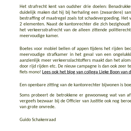
Het strafrecht kent van oudsher drie doelen: Benadrukke
duidelijk maken dat hij bij herhaling een (zwaardere) s
bestraffing of maatregel zoals tot schadevergoeding. Het v
2 elementen. Naast de kantonrechter die zich bezighoud
het verkeersstrafrecht van de alleen zittende politierecht
meervoudige kamer.
Boetes voor mobiel bellen of appen tijdens het rijden b
meervoudige strafkamer in het geval van een ongelukkig
aanzienlijk meer verkeersslachtoffers maakt dan het alom
door rijd rijden etc. De nieuw campagne is dan ook zeer te
fiets mono!
Lees ook het blog van collega Lieke Boon van
Een openbare zitting van de kantonrechter bijwonen is bo
Soms probeert de betrokkene er gewoonweg wat van af
vergeefs bezwaar bij de Officier van Justitie ook nog bero
van grote onvrede.
Guido Schakenraad