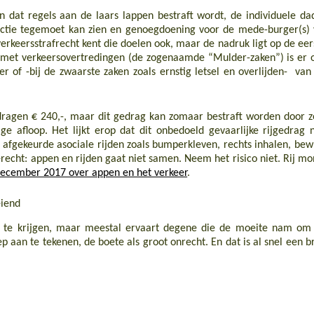
n dat regels aan de laars lappen bestraft wordt, de individuele da
anctie tegemoet kan zien en genoegdoening voor de mede-burger(s) 
erkeersstrafrecht kent die doelen ook, maar de nadruk ligt op de eer
t met verkeersovertredingen (de zogenaamde “Mulder-zaken”) is er 
er of -bij de zwaarste zaken zoals ernstig letsel en overlijden- van
edragen € 240,-, maar dit gedrag kan zomaar bestraft worden door z
e afloop. Het lijkt erop dat dit onbedoeld gevaarlijke rijgedrag 
 afgekeurde asociale rijden zoals bumperkleven, rechts inhalen, bew
recht: appen en rijden gaat niet samen. Neem het risico niet. Rij mo
 december 2017 over appen en het verkeer
.
eiend
 te krijgen, maar meestal ervaart degene die de moeite nam om
ep aan te tekenen, de boete als groot onrecht. En dat is al snel een b