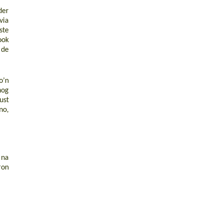
der
via
ste
ook
 de
o’n
nog
ust
no,
 na
ron