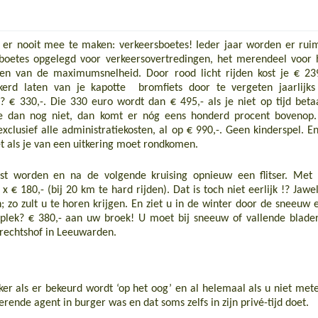
er nooit mee te maken: verkeersboetes! Ieder jaar worden er rui
boetes opgelegd voor verkeersovertredingen, het merendeel voor 
en van de maximumsnelheid. Door rood licht rijden kost je € 239
kerd laten van je kapotte bromfiets door te vergeten jaarlijks
? € 330,-. Die 330 euro wordt dan € 495,- als je niet op tijd betaa
je dan nog niet, dan komt er nóg eens honderd procent bovenop.
 exclusief alle administratiekosten, al op € 990,-. Geen kinderspel. En
et als je van een uitkering moet rondkomen.
tst worden en na de volgende kruising opnieuw een flitser. Met 
x € 180,- (bij 20 km te hard rijden). Dat is toch niet eerlijk !? Jawel
; zo zult u te horen krijgen. En ziet u in de winter door de sneeuw 
e plek? € 380,- aan uw broek! U moet bij sneeuw of vallende blade
gerechtshof in Leeuwarden.
ker als er bekeurd wordt ‘op het oog’ en al helemaal als u niet met
ende agent in burger was en dat soms zelfs in zijn privé-tijd doet.