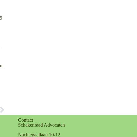
15
m
n.
Contact
Schakenraad Advocaten
Nachtegaallaan 10-12