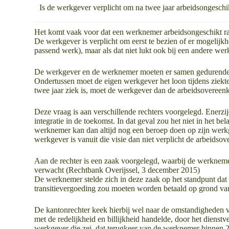
Is de werkgever verplicht om na twee jaar arbeidsongeschi
Het komt vaak voor dat een werknemer arbeidsongeschikt raa
De werkgever is verplicht om eerst te bezien of er mogelijkh
passend werk), maar als dat niet lukt ook bij een andere wer
De werkgever en de werknemer moeten er samen gedurende t
Ondertussen moet de eigen werkgever het loon tijdens ziekt
twee jaar ziek is, moet de werkgever dan de arbeidsovereen
Deze vraag is aan verschillende rechters voorgelegd. Enerzij
integratie in de toekomst. In dat geval zou het niet in het
werknemer kan dan altijd nog een beroep doen op zijn werkg
werkgever is vanuit die visie dan niet verplicht de arbeidso
Aan de rechter is een zaak voorgelegd, waarbij de werkneme
verwacht (Rechtbank Overijssel, 3 december 2015)
De werknemer stelde zich in deze zaak op het standpunt da
transitievergoeding zou moeten worden betaald op grond van 
De kantonrechter keek hierbij wel naar de omstandigheden van
met de redelijkheid en billijkheid handelde, door het dienst
werkgever die zei, dat terugkeer van de werknemer binnen 