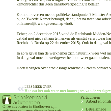
kantonrechter dus geen transitievergoeding te betalen.
Komt dit overeen met de politieke standpunten? Minister A
bij de Tweede Kamer betoogd, dat hij het na twee jaar arbe
onfatsoenlijk werkgeverschap vindt.
Echter, op 2 december 2015 vond de Rechtbank Midden-Neder
dat dat nog niet valt aan te merken als ernstig verwijtb
Rechtbank Breda op 22 december 2015). Ook in dat geval ha
In zo’n geval kan de werknemer zich natuurlijk weer wel mel
In dat geval moet de werkgever het loon weer gaan betalen.
Heeft u vragen over arbeidsongeschiktheid? Neem contact op
LEES MEER OVER
Particulieren
Arbeid en ontsl
Onze advocaten in
Eindhoven
zijn
Letselschade
stuk voor stuk specialisten in hun vak.