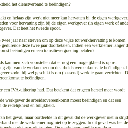
ktheid het dienstverband te beëindigen?
kt en helaas zijn werk niet meer kan hervatten bij de eigen werkgever
eden voor hervatting zijn bij de eigen werkgever (in eigen werk of and
kgever. Dat heet het tweede spoor.
wee jaar naar streven om op deze wijze tot werkhervatting te komen.
e gedurende deze twee jaar doorbetalen. Indien een werknemer langer 
komst beëindigen en een transitievergoeding betalen?
ds kan men zich voorstellen dat er nog een mogelijkheid is op re-
 belang zijn van de werknemer om de arbeidsovereenkomst te beëindigen. 
ever zodra hij wel geschikt is om (passend) werk te gaan verrichten. 
vereenkomst te beëindigen.
r een IVA-uitkering had. Dat betekent dat er geen herstel meer wordt
t de werkgever de arbeidsovereenkomst moest beëindigen en dat een
de redelijkheid en billijkheid.
 het geval, maar oordeelde in dit geval dat de werkgever niet in strij
verband met de werknemer nog niet op te zeggen. In dit geval was het d
26 weken niet was uitgesloten. De werkgever hoefde van deze