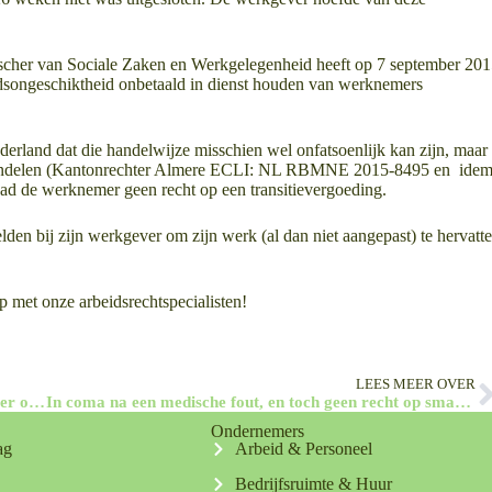
sscher van Sociale Zaken en Werkgelegenheid heeft op 7 september 20
idsongeschiktheid onbetaald in dienst houden van werknemers
land dat die handelwijze misschien wel onfatsoenlijk kan zijn, maar
aar handelen (Kantonrechter Almere ECLI: NL RBMNE 2015-8495 en ide
d de werknemer geen recht op een transitievergoeding.
den bij zijn werkgever om zijn werk (al dan niet aangepast) te hervatte
 met onze arbeidsrechtspecialisten!
LEES MEER OVER
Hoe zat het ook weer met loonregres van de werkgever op een derde bij een zieke werknemer?
In coma na een medische fout, en toch geen recht op smartengeld?!
Ondernemers
ag
Arbeid & Personeel
Bedrijfsruimte & Huur