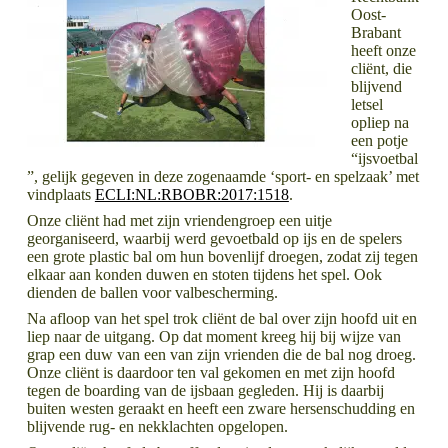
Oost-
Brabant
heeft onze
cliënt, die
blijvend
letsel
opliep na
een potje
“ijsvoetbal
”, gelijk gegeven in deze zogenaamde ‘sport- en spelzaak’ met
vindplaats
ECLI:NL:RBOBR:2017:1518
.
Onze cliënt had met zijn vriendengroep een uitje
georganiseerd, waarbij werd gevoetbald op ijs en de spelers
een grote plastic bal om hun bovenlijf droegen, zodat zij tegen
elkaar aan konden duwen en stoten tijdens het spel. Ook
dienden de ballen voor valbescherming.
Na afloop van het spel trok cliënt de bal over zijn hoofd uit en
liep naar de uitgang. Op dat moment kreeg hij bij wijze van
grap een duw van een van zijn vrienden die de bal nog droeg.
Onze cliënt is daardoor ten val gekomen en met zijn hoofd
tegen de boarding van de ijsbaan gegleden. Hij is daarbij
buiten westen geraakt en heeft een zware hersenschudding en
blijvende rug- en nekklachten opgelopen.