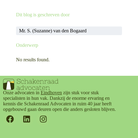
LEES MEER OVER
LEES MEER OVER
Dit blog is geschreven door
Informatieverplichting bij elektronisch contracteren
Breed moratorium: adempauze voor schuldenaar en pas op de plaats voor schuldeiser.
Mr. S. (Suzanne) van den Bogaard
Onderwerp
No results found.
Onze advocaten in
Eindhoven
zijn stuk voor stuk
specialisten in hun vak. Dankzij de enorme ervaring en
kennis die Schakenraad Advocaten in ruim 40 jaar heeft
opgebouwd gaan deuren open die anders gesloten blijven.