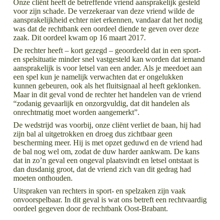
Onze cliënt heeft de betreffende vriend aansprakelijk gesteld
voor zijn schade. De verzekeraar van deze vriend wilde de
aansprakelijkheid echter niet erkennen, vandaar dat het nodig
was dat de rechtbank een oordeel diende te geven over deze
zaak. Dit oordeel kwam op 16 maart 2017.
De rechter heeft – kort gezegd – geoordeeld dat in een sport-
en spelsituatie minder snel vastgesteld kan worden dat iemand
aansprakelijk is voor letsel van een ander. Als je meedoet aan
een spel kun je namelijk verwachten dat er ongelukken
kunnen gebeuren, ook als het fluitsignaal al heeft geklonken.
Maar in dit geval vond de rechter het handelen van de vriend
“zodanig gevaarlijk en onzorgvuldig, dat dit handelen als
onrechtmatig moet worden aangemerkt”.
De wedstrijd was voorbij, onze cliënt verliet de baan, hij had
zijn bal al uitgetrokken en droeg dus zichtbaar geen
bescherming meer. Hij is met opzet geduwd en de vriend had
de bal nog wel om, zodat de duw harder aankwam. De kans
dat in zo’n geval een ongeval plaatsvindt en letsel ontstaat is
dan dusdanig groot, dat de vriend zich van dit gedrag had
moeten onthouden.
Uitspraken van rechters in sport- en spelzaken zijn vaak
onvoorspelbaar. In dit geval is wat ons betreft een rechtvaardig
oordeel gegeven door de rechtbank Oost-Brabant.