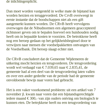
de inlichtingenplicht.
Dan moet worden vastgesteld in welke mate de bijstand kan
worden herzien en teruggevorderd. De CrvB overweegt in
eerste instantie dat de boodschappen niet als een gift
aangemerkt kunnen worden. De CRvB heeft vervolgens
overwogen dat de Nibudnormen een algemeen geaccepteerd
richtsnoer geven om te bepalen hoeveel een huishouden nodig
heeft om in bepaalde kosten te voorzien. De betrokkene heeft
nog een beroep gedaan op het gelijkheidsbeginsel door te
verwijzen naar mensen die voedselpakketten ontvangen van
de Voedselbank. Dit beroep slaagt echter niet.
De CRvB concludeert dat de Gemeente Wijdemeren de
uitkering mocht herzien en terugvorderen. De terugvordering
wordt wel verlaagd van € 7.039,65 naar € 2.835,41, de
gemeente had al een deel van de terugvordering laten vallen
en over een ander gedeelte van de periode had de gemeente
onvoldoende bewijs naar voren had gebracht.
Het is een vaker voorkomend probleem: uit een artikel van 7
november jl. kwam naar voren dat een bijstandsgerechtigde
iedere maand € 300,- van zijn ouders ontving om biologisch te
kunnen eten. De betrokkene heeft nu een terugvordering van