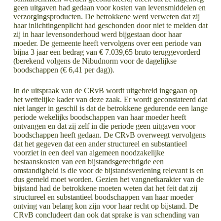
geen uitgaven had gedaan voor kosten van levensmiddelen en
verzorgingsproducten. De betrokkene werd verweten dat zij
haar inlichtingenplicht had geschonden door niet te melden dat
zij in haar levensonderhoud werd bijgestaan door haar
moeder. De gemeente heeft vervolgens over een periode van
bijna 3 jaar een bedrag van € 7.039,65 bruto teruggevorderd
(berekend volgens de Nibudnorm voor de dagelijkse
boodschappen (€ 6,41 per dag)).
In de uitspraak van de CRvB wordt uitgebreid ingegaan op
het wettelijke kader van deze zaak. Er wordt geconstateerd dat
niet langer in geschil is dat de betrokkene gedurende een lange
periode wekelijks boodschappen van haar moeder heeft
ontvangen en dat zij zelf in die periode geen uitgaven voor
boodschappen heeft gedaan. De CRvB overweegt vervolgens
dat het gegeven dat een ander structureel en substantieel
voorziet in een deel van algemeen noodzakelijke
bestaanskosten van een bijstandsgerechtigde een
omstandigheid is die voor de bijstandsverlening relevant is en
dus gemeld moet worden. Gezien het vangnetkarakter van de
bijstand had de betrokkene moeten weten dat het feit dat zij
structureel en substantieel boodschappen van haar moeder
ontving van belang kon zijn voor haar recht op bijstand. De
CRvB concludeert dan ook dat sprake is van schending van