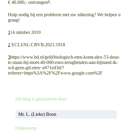
3
€ 40.000,- ontvangen
.
Hulp nodig bij een probleem met uw uitkering? We helpen u
graag!
1
14 oktober 2019
2
ECLI:NL:CRVB:2021:1918
3
https://www.bd.nl/geld/biologisch-eten-komt-alex-53-duur-
te-staan-hij-moet-40-000-euro-terugbetalen-aan-bijstand-ik-
wil-geen-gif-eten~a971ed3d/?
referrer=https%3A%2F%2Fwww.google.com%2F
LEES MEER OVER
LEES MEER OVER
Dit blog is geschreven door
Huurkorting bedrijfsruimte tijdens coronacrisis
Huurkorting bedrijfsruimte tijdens coronacrisis (2)
Mr. L. (Lieke) Boon
Onderwerp