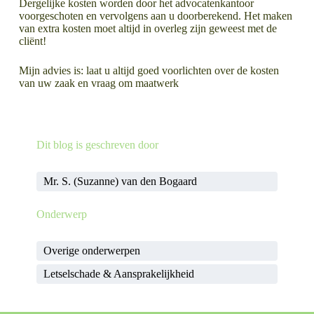
Dergelijke kosten worden door het advocatenkantoor
voorgeschoten en vervolgens aan u doorberekend. Het maken
van extra kosten moet altijd in overleg zijn geweest met de
cliënt!
Mijn advies is: laat u altijd goed voorlichten over de kosten
van uw zaak en vraag om maatwerk
LEES MEER OVER
LEES MEER OVER
Dit blog is geschreven door
Lagere rente = hogere schadevergoeding!
Taxatie: laten uitvoeren of niet? Wat is verstandig?
Mr. S. (Suzanne) van den Bogaard
Onderwerp
Overige onderwerpen
Letselschade & Aansprakelijkheid