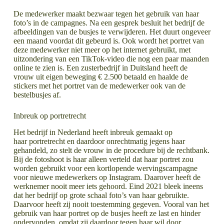
De medewerker maakt bezwaar tegen het gebruik van haar
foto’s in de campagnes. Na een gesprek besluit het bedrijf de
afbeeldingen van de busjes te verwijderen. Het duurt ongeveer
een maand voordat dit gebeurd is. Ook wordt het portret van
deze medewerker niet meer op het internet gebruikt, met
uitzondering van een TikTok-video die nog een paar maanden
online te zien is. Een zusterbedrijf in Duitsland heeft de
vrouw uit eigen beweging € 2.500 betaald en haalde de
stickers met het portret van de medewerker ook van de
bestelbusjes af.
Inbreuk op portretrecht
Het bedrijf in Nederland heeft inbreuk gemaakt op
haar portretrecht en daardoor onrechtmatig jegens haar
gehandeld, zo stelt de vrouw in de procedure bij de rechtbank.
Bij de fotoshoot is haar alleen verteld dat haar portret zou
worden gebruikt voor een kortlopende wervingscampagne
voor nieuwe medewerkers op Instagram. Daarover heeft de
werknemer nooit meer iets gehoord. Eind 2021 bleek ineens
dat her bedrijf op grote schaal foto’s van haar gebruikte.
Daarvoor heeft zij nooit toestemming gegeven. Vooral van het
gebruik van haar portret op de busjes heeft ze last en hinder
ondervonden, omdat zij daardoor tegen haar wil door