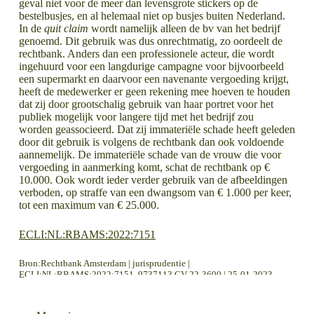
geval niet voor de meer dan levensgrote stickers op de
bestelbusjes, en al helemaal niet op busjes buiten Nederland.
In de
quit claim
wordt namelijk alleen de bv van het bedrijf
genoemd. Dit gebruik was dus onrechtmatig, zo oordeelt de
rechtbank. Anders dan een professionele acteur, die wordt
ingehuurd voor een langdurige campagne voor bijvoorbeeld
een supermarkt en daarvoor een navenante vergoeding krijgt,
heeft de medewerker er geen rekening mee hoeven te houden
dat zij door grootschalig gebruik van haar portret voor het
publiek mogelijk voor langere tijd met het bedrijf zou
worden geassocieerd. Dat zij immateriële schade heeft geleden
door dit gebruik is volgens de rechtbank dan ook voldoende
aannemelijk. De immateriële schade van de vrouw die voor
vergoeding in aanmerking komt, schat de rechtbank op €
10.000. Ook wordt ieder verder gebruik van de afbeeldingen
verboden, op straffe van een dwangsom van € 1.000 per keer,
tot een maximum van € 25.000.
ECLI:NL:RBAMS:2022:7151
Bron:Rechtbank Amsterdam | jurisprudentie |
ECLI:NL:RBAMS:2022:7151, 9737113 CV 22-3600 | 25-01-2023
LEES MEER OVER
LEES MEER OVER
Secretaris festival moet openstaande factuur uit eigen zak betalen
Laat vorderingen niet verjaren, ‘stuit’ deze tijdig