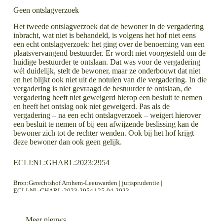
Geen ontslagverzoek
Het tweede ontslagverzoek dat de bewoner in de vergadering
inbracht, wat niet is behandeld, is volgens het hof niet eens
een echt ontslagverzoek: het ging over de benoeming van een
plaatsvervangend bestuurder. Er wordt niet voorgesteld om de
huidige bestuurder te ontslaan. Dat was voor de vergadering
wél duidelijk, stelt de bewoner, maar ze onderbouwt dat niet
en het blijkt ook niet uit de notulen van die vergadering. In die
vergadering is niet gevraagd de bestuurder te ontslaan, de
vergadering heeft niet geweigerd hierop een besluit te nemen
en heeft het ontslag ook niet geweigerd. Pas als de
vergadering – na een echt ontslagverzoek – weigert hierover
een besluit te nemen of bij een afwijzende beslissing kan de
bewoner zich tot de rechter wenden. Ook bij het hof krijgt
deze bewoner dan ook geen gelijk.
ECLI:NL:GHARL:2023:2954
Bron:Gerechtshof Arnhem-Leeuwarden | jurisprudentie |
ECLI:NL:GHARL:2023:2954 | 25-04-2023
LEES MEER OVER
LEES MEER OVER
Geen schadevergoeding bij afbreken onderhandelingen over aandelentransactie
Bij verhuizing lopen bepaalde contracten door, ook de betalingsverplichting
Meer nieuws