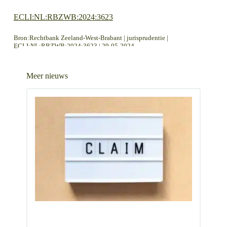
ECLI:NL:RBZWB:2024:3623
Bron:Rechtbank Zeeland-West-Brabant | jurisprudentie |
ECLI:NL:RBZWB:2024:3623 | 29-05-2024
LEES MEER OVER
LEES MEER OVER
Verpanding van geldvorderingen uitgesloten, meer financieringsruimte voor mkb
Geen ontbinding van overeenkomst, nu aannemer zelf tekortschiet
Meer nieuws