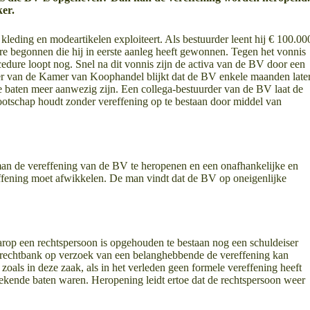
ker.
kleding en modeartikelen exploiteert. Als bestuurder leent hij € 100.00
re begonnen die hij in eerste aanleg heeft gewonnen. Tegen het vonnis
edure loopt nog. Snel na dit vonnis zijn de activa van de BV door een
er van de Kamer van Koophandel blijkt dat de BV enkele maanden later
baten meer aanwezig zijn. Een collega-bestuurder van de BV laat de
nootschap houdt zonder vereffening op te bestaan door middel van
an de vereffening van de BV te heropenen en een onafhankelijke en
effening moet afwikkelen. De man vindt dat de BV op oneigenlijke
waarop een rechtspersoon is opgehouden te bestaan nog een schuldeiser
e rechtbank op verzoek van een belanghebbende de vereffening kan
oals in deze zaak, als in het verleden geen formele vereffening heeft
bekende baten waren. Heropening leidt ertoe dat de rechtspersoon weer