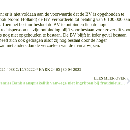
n: er is niet voldaan aan de voorwaarde dat de BV is opgehouden te
 (ook Noord-Holland) de BV veroordeeld tot betaling van € 100.000 aa
. Toen het bestuur besloot de BV te ontbinden liep de hoger
 rechtspersoon na zijn ontbinding blijft voortbestaan voor zover dit voo
 nog niet opgehouden te bestaan. De BV blijft in ieder geval bestaan
eeft zich ook gedragen alsof zij nog bestaat door de hoger
kan niet anders dan de verzoeken van de man afwijzen.
2025:4938 C/15/352224/ HA RK 24-65 | 30-04-2025
LEES MEER OVER
remies
Bank aansprakelijk vanwege niet ingrijpen bij frauduleuze betalingen