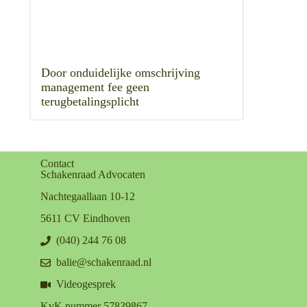
Door onduidelijke omschrijving
management fee geen
terugbetalingsplicht
Contact
Schakenraad Advocaten
Nachtegaallaan 10-12
5611 CV Eindhoven
(040) 244 76 08
balie@schakenraad.nl
Videogesprek
KvK nummer 57839867