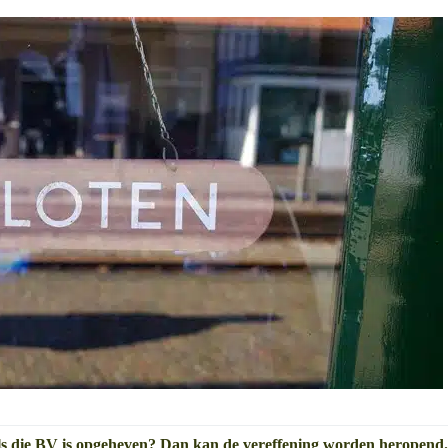
als die BV is opgeheven? Dan kan de vereffening worden heropend