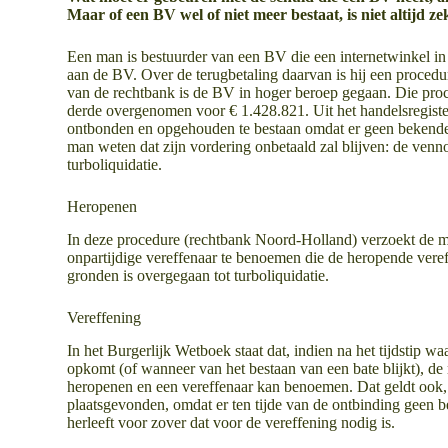
Maar of een BV wel of niet meer bestaat, is niet altijd ze
Een man is bestuurder van een BV die een internetwinkel in 
aan de BV. Over de terugbetaling daarvan is hij een procedu
van de rechtbank is de BV in hoger beroep gegaan. Die proc
derde overgenomen voor € 1.428.821. Uit het handelsregist
ontbonden en opgehouden te bestaan omdat er geen bekende 
man weten dat zijn vordering onbetaald zal blijven: de ven
turboliquidatie.
Heropenen
In deze procedure (rechtbank Noord-Holland) verzoekt de m
onpartijdige vereffenaar te benoemen die de heropende ver
gronden is overgegaan tot turboliquidatie.
Vereffening
In het Burgerlijk Wetboek staat dat, indien na het tijdstip 
opkomt (of wanneer van het bestaan van een bate blijkt), d
heropenen en een vereffenaar kan benoemen. Dat geldt ook, z
plaatsgevonden, omdat er ten tijde van de ontbinding geen 
herleeft voor zover dat voor de vereffening nodig is.