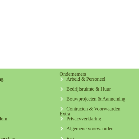
Ondernemers
ag
Arbeid & Personeel
Bedrijfsruimte & Huur
Bouwprojecten & Aanneming
Contracten & Voorwaarden
Extra
ndom
Privacyverklaring
n
Algemene voorwaarden
tenschap
Faq