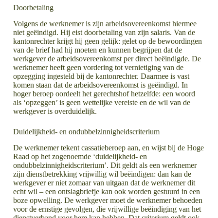
Doorbetaling
Volgens de werknemer is zijn arbeidsovereenkomst hiermee
niet geëindigd. Hij eist doorbetaling van zijn salaris. Van de
kantonrechter krijgt hij geen gelijk: gelet op de bewoordingen
van de brief had hij moeten en kunnen begrijpen dat de
werkgever de arbeidsovereenkomst per direct beëindigde. De
werknemer heeft geen vordering tot vernietiging van de
opzegging ingesteld bij de kantonrechter. Daarmee is vast
komen staan dat de arbeidsovereenkomst is geëindigd. In
hoger beroep oordeelt het gerechtshof hetzelfde: een woord
als ‘opzeggen’ is geen wettelijke vereiste en de wil van de
werkgever is overduidelijk.
Duidelijkheid- en ondubbelzinnigheidscriterium
De werknemer tekent cassatieberoep aan, en wijst bij de Hoge
Raad op het zogenoemde ‘duidelijkheid- en
ondubbelzinnigheidscriterium’. Dit geldt als een werknemer
zijn dienstbetrekking vrijwillig wil beëindigen: dan kan de
werkgever er niet zomaar van uitgaan dat de werknemer dit
echt wil – een ontslagbriefje kan ook worden gestuurd in een
boze opwelling. De werkgever moet de werknemer behoeden
voor de ernstige gevolgen, die vrijwillige beëindiging van het
dienstverband voor hem kan hebben. Dat criterium geldt ook