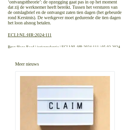
‘ontvangsttheorie’: de opzegging gaat pas in op het moment
dat zij de werknemer heeft bereikt. Tussen het versturen van
de ontslagbrief en de ontvangst zaten tien dagen (het gebeurde
rond Kerstmis). De werkgever moet gedurende die tien dagen
het loon alsnog betalen.
ECLI:NL:HR:2024:111
Bron:Hoge Raad | jurisprudentie | ECLI:NL:HR:2024:111 | 05-02-2024
LEES MEER OVER
LEES MEER OVER
Erfgenaam aansprakelijk voor niet betaalde pensioenuitkeringen door vennootschap
Op eigen initiatief gemaakte meeruren hoeven niet te worden uitbetaald
Meer nieuws