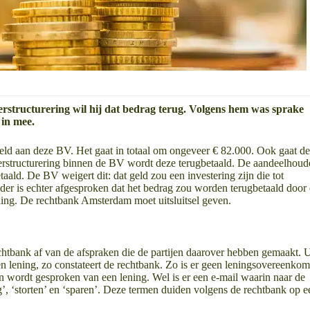
rstructurering wil hij dat bedrag terug. Volgens hem was sprake
 in mee.
eld aan deze BV. Het gaat in totaal om ongeveer € 82.000. Ook gaat d
rstructurering binnen de BV wordt deze terugbetaald. De aandeelhoud
ald. De BV weigert dit: dat geld zou een investering zijn die tot
er is echter afgesproken dat het bedrag zou worden terugbetaald door
ening. De rechtbank Amsterdam moet uitsluitsel geven.
htbank af van de afspraken die de partijen daarover hebben gemaakt. U
een lening, zo constateert de rechtbank. Zo is er geen leningsovereenkom
n wordt gesproken van een lening. Wel is er een e-mail waarin naar de
’, ‘storten’ en ‘sparen’. Deze termen duiden volgens de rechtbank op e