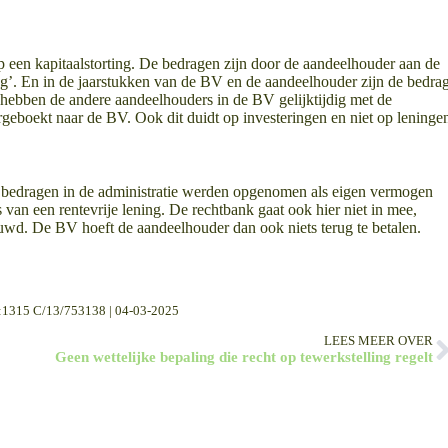
een kapitaalstorting. De bedragen zijn door de aandeelhouder aan de
ng’. En in de jaarstukken van de BV en de aandeelhouder zijn de bedra
t hebben de andere aandeelhouders in de BV gelijktijdig met de
geboekt naar de BV. Ook dit duidt op investeringen en niet op leninge
e bedragen in de administratie werden opgenomen als eigen vermogen
 van een rentevrije lening. De rechtbank gaat ook hier niet in mee,
ouwd. De BV hoeft de aandeelhouder dan ook niets terug te betalen.
:1315 C/13/753138 | 04-03-2025
LEES MEER OVER
Geen wettelijke bepaling die recht op tewerkstelling regelt