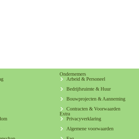
Ondernemers
ag
Arbeid & Personeel
Bedrijfsruimte & Huur
Bouwprojecten & Aanneming
Contracten & Voorwaarden
Extra
ndom
Privacyverklaring
n
Algemene voorwaarden
tenschap
Faq