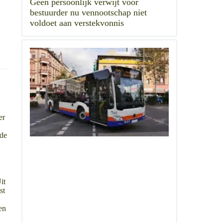
Geen persoonlijk verwijt voor
bestuurder nu vennootschap niet
voldoet aan verstekvonnis
e
er
 de
it
st
en