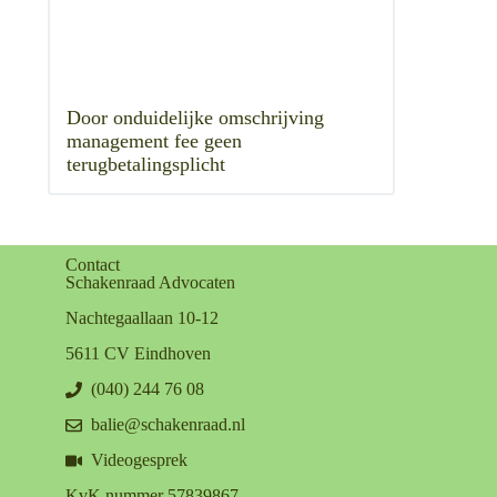
Door onduidelijke omschrijving
management fee geen
terugbetalingsplicht
Contact
Schakenraad Advocaten
Nachtegaallaan 10-12
5611 CV Eindhoven
(040) 244 76 08
balie@schakenraad.nl
Videogesprek
KvK nummer 57839867