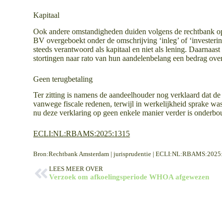
Kapitaal
Ook andere omstandigheden duiden volgens de rechtbank op 
BV overgeboekt onder de omschrijving ‘inleg’ of ‘investeri
steeds verantwoord als kapitaal en niet als lening. Daarnaas
stortingen naar rato van hun aandelenbelang een bedrag over
Geen terugbetaling
Ter zitting is namens de aandeelhouder nog verklaard dat d
vanwege fiscale redenen, terwijl in werkelijkheid sprake was
nu deze verklaring op geen enkele manier verder is onderb
ECLI:NL:RBAMS:2025:1315
Bron:Rechtbank Amsterdam | jurisprudentie | ECLI:NL:RBAMS:2025
LEES MEER OVER
Verzoek om afkoelingsperiode WHOA afgewezen