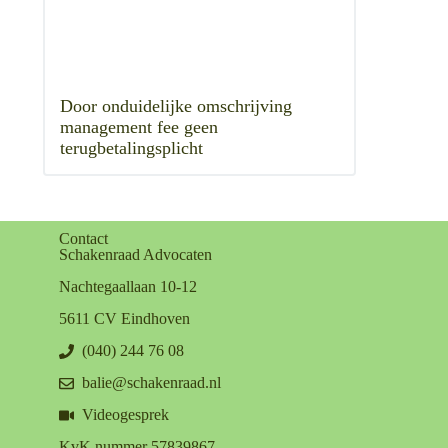
Door onduidelijke omschrijving
management fee geen
terugbetalingsplicht
Contact
Schakenraad Advocaten
Nachtegaallaan 10-12
5611 CV Eindhoven
(040) 244 76 08
balie@schakenraad.nl
Videogesprek
KvK nummer 57839867