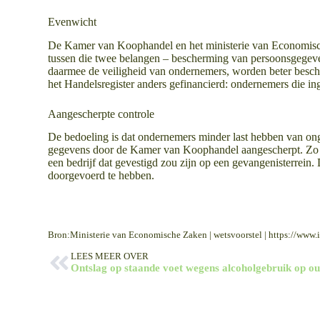
Evenwicht
De Kamer van Koophandel en het ministerie van Economisc
tussen die twee belangen – bescherming van persoonsgegeve
daarmee de veiligheid van ondernemers, worden beter besc
het Handelsregister anders gefinancierd: ondernemers die ing
Aangescherpte controle
De bedoeling is dat ondernemers minder last hebben van onge
gegevens door de Kamer van Koophandel aangescherpt. Zo k
een bedrijf dat gevestigd zou zijn op een gevangenisterrein
doorgevoerd te hebben.
Bron:Ministerie van Economische Zaken | wetsvoorstel | https://www.i
LEES MEER OVER