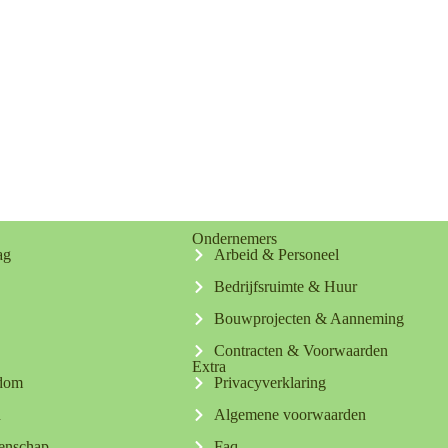
Ondernemers
ag
Arbeid & Personeel
Bedrijfsruimte & Huur
Bouwprojecten & Aanneming
Contracten & Voorwaarden
Extra
ndom
Privacyverklaring
n
Algemene voorwaarden
tenschap
Faq