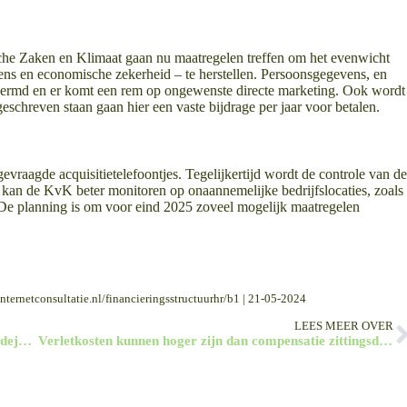
he Zaken en Klimaat gaan nu maatregelen treffen om het evenwicht
ns en economische zekerheid – te herstellen. Persoonsgegevens, en
hermd en er komt een rem op ongewenste directe marketing. Ook wordt
eschreven staan gaan hier een vaste bijdrage per jaar voor betalen.
vraagde acquisitietelefoontjes. Tegelijkertijd wordt de controle van d
an de KvK beter monitoren op onaannemelijke bedrijfslocaties, zoals
. De planning is om voor eind 2025 zoveel mogelijk maatregelen
nternetconsultatie.nl/financieringsstructuurhr/b1 | 21-05-2024
LEES MEER OVER
Ontslag op staande voet wegens alcoholgebruik op oudejaarsborrel
Verletkosten kunnen hoger zijn dan compensatie zittingsduur en reistijd