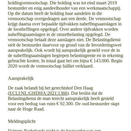
holdingvennootschap. Die holding was tot eind maart 2019
bestuurder en enig aandeelhouder van een werkmaatschappij.
Op die datum heeft de holding haar aandelen in die
vennootschap overgedragen aan een derde. De vennootschap
krijgt daarna over bepaalde tijdvakken naheffingsaanslagen in
de loonheffingen opgelegd. Over andere tijdvakken worden
naheffingsaanslagen in de omzetbelasting opgelegd. De
vennootschap betaalt deze aanslagen niet. De Belastingdienst
stelt de bestuurder daarvoor op grond van de Invorderingswet
aansprakelijk. Ook wordt hij aansprakelijk gesteld voor de in
de naheffingsaanslagen begrepen belastingrente en in rekening
gebrachte kosten. In totaal gaat het om bijna € 143.000. Begin
2020 wordt de vennootschap failliet verklaard.
Aansprakelijk
De zaak belandt bij het gerechtshof Den Haag
(
ECLI:NL:GHDHA:2021:1360
). Dat beslist dat de
Belastingdienst de man terecht aansprakelijk heeft gesteld
voor een bedrag van ruim € 92.300. De oud-bestuurder stapt
naar de Hoge Raad.
Meldingsplicht
Volgens Nederlands recht is de bestuurder van een