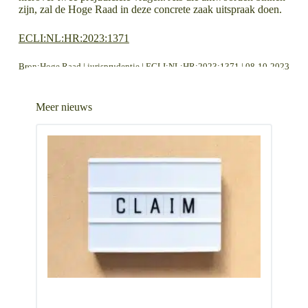
zijn, zal de Hoge Raad in deze concrete zaak uitspraak doen.
ECLI:NL:HR:2023:1371
Bron:Hoge Raad | jurisprudentie | ECLI:NL:HR:2023:1371 | 08-10-2023
LEES MEER OVER
LEES MEER OVER
Ontbonden vennootschap kan herleven
Eerst waarschuwing over functioneren werknemer, dan pas demotie
Meer nieuws