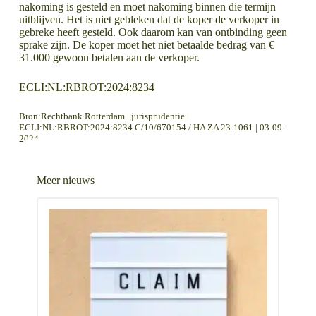
nakoming is gesteld en moet nakoming binnen die termijn
uitblijven. Het is niet gebleken dat de koper de verkoper in
gebreke heeft gesteld. Ook daarom kan van ontbinding geen
sprake zijn. De koper moet het niet betaalde bedrag van €
31.000 gewoon betalen aan de verkoper.
ECLI:NL:RBROT:2024:8234
Bron:Rechtbank Rotterdam | jurisprudentie |
ECLI:NL:RBROT:2024:8234 C/10/670154 / HA ZA 23-1061 | 03-09-
2024
LEES MEER OVER
LEES MEER OVER
Wie handelt wordt geacht dit voor zichzelf te doen – en niet namens zijn bedrijf
Joint opsteken tijdens Teams-overleg: ontslag op staande voet
Meer nieuws