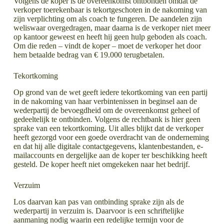
Volgens de koper is de overeenkomst ontbonden omdat de
verkoper toerekenbaar is tekortgeschoten in de nakoming van
zijn verplichting om als coach te fungeren. De aandelen zijn
weliswaar overgedragen, maar daarna is de verkoper niet meer
op kantoor geweest en heeft hij geen hulp geboden als coach.
Om die reden – vindt de koper – moet de verkoper het door
hem betaalde bedrag van € 19.000 terugbetalen.
Tekortkoming
Op grond van de wet geeft iedere tekortkoming van een partij
in de nakoming van haar verbintenissen in beginsel aan de
wederpartij de bevoegdheid om de overeenkomst geheel of
gedeeltelijk te ontbinden. Volgens de rechtbank is hier geen
sprake van een tekortkoming. Uit alles blijkt dat de verkoper
heeft gezorgd voor een goede overdracht van de onderneming
en dat hij alle digitale contactgegevens, klantenbestanden, e-
mailaccounts en dergelijke aan de koper ter beschikking heeft
gesteld. De koper heeft niet omgekeken naar het bedrijf.
Verzuim
Los daarvan kan pas van ontbinding sprake zijn als de
wederpartij in verzuim is. Daarvoor is een schriftelijke
aanmaning nodig waarin een redelijke termijn voor de