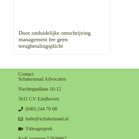
Door onduidelijke omschrijving
management fee geen
terugbetalingsplicht
Contact
Schakenraad Advocaten
Nachtegaallaan 10-12
5611 CV Eindhoven
(040) 244 76 08
balie@schakenraad.nl
Videogesprek
KvK nummer 57839867