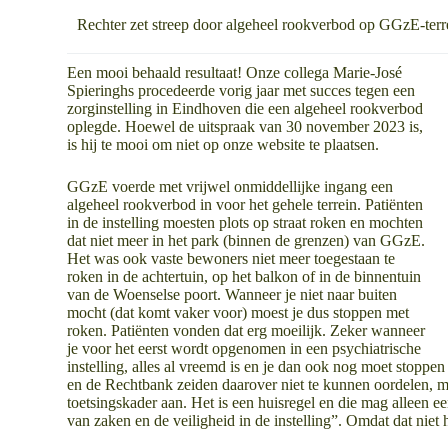
Rechter zet streep door algeheel rookverbod op GGzE-terr
Een mooi behaald resultaat! Onze collega Marie-José
Spieringhs procedeerde vorig jaar met succes tegen een
zorginstelling in Eindhoven die een algeheel rookverbod
oplegde. Hoewel de uitspraak van 30 november 2023 is,
is hij te mooi om niet op onze website te plaatsen.
GGzE voerde met vrijwel onmiddellijke ingang een
algeheel rookverbod in voor het gehele terrein. Patiënten
in de instelling moesten plots op straat roken en mochten
dat niet meer in het park (binnen de grenzen) van GGzE.
Het was ook vaste bewoners niet meer toegestaan te
roken in de achtertuin, op het balkon of in de binnentuin
van de Woenselse poort. Wanneer je niet naar buiten
mocht (dat komt vaker voor) moest je dus stoppen met
roken. Patiënten vonden dat erg moeilijk. Zeker wanneer
je voor het eerst wordt opgenomen in een psychiatrische
instelling, alles al vreemd is en je dan ook nog moet stop
en de Rechtbank zeiden daarover niet te kunnen oordelen, 
toetsingskader aan. Het is een huisregel en die mag alleen e
van zaken en de veiligheid in de instelling”. Omdat dat niet