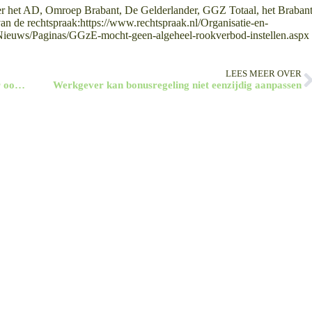
der het AD, Omroep Brabant, De Gelderlander, GGZ Totaal, het Braban
van de rechtspraak:https://www.rechtspraak.nl/Organisatie-en-
Nieuws/Paginas/GGzE-mocht-geen-algeheel-rookverbod-instellen.aspx
LEES MEER OVER
Liegen over vertrek bij werkgever is niet netjes maar ook niet altijd onrechtmatig
Werkgever kan bonusregeling niet eenzijdig aanpassen