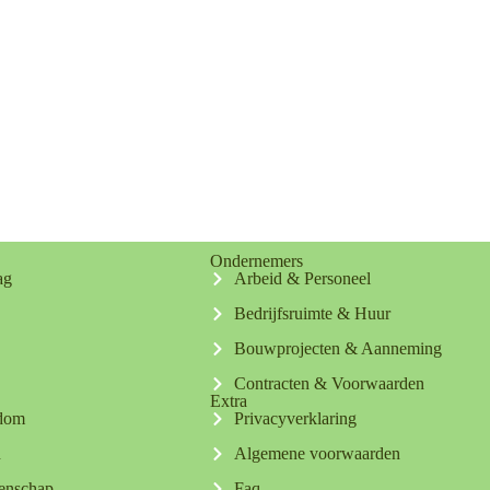
Ondernemers
ag
Arbeid & Personeel
Bedrijfsruimte & Huur
Bouwprojecten & Aanneming
Contracten & Voorwaarden
Extra
ndom
Privacyverklaring
n
Algemene voorwaarden
tenschap
Faq