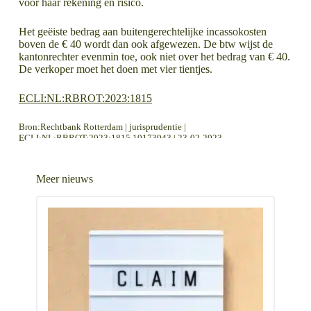
voor haar rekening en risico.
Het geëiste bedrag aan buitengerechtelijke incassokosten
boven de € 40 wordt dan ook afgewezen. De btw wijst de
kantonrechter evenmin toe, ook niet over het bedrag van € 40.
De verkoper moet het doen met vier tientjes.
ECLI:NL:RBROT:2023:1815
Bron:Rechtbank Rotterdam | jurisprudentie |
ECLI:NL:RBROT:2023:1815 10173943 | 23-02-2023
LEES MEER OVER
LEES MEER OVER
Overeenkomst komt pas tot stand als identiteit consument bekend is
Misleiding consument levert oneerlijke handelspraktijk op
Meer nieuws