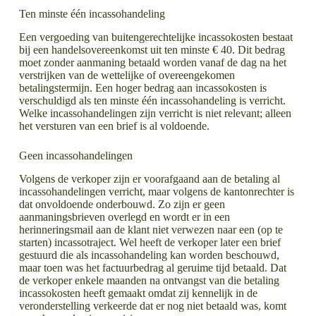
Ten minste één incassohandeling
Een vergoeding van buitengerechtelijke incassokosten bestaat
bij een handelsovereenkomst uit ten minste € 40. Dit bedrag
moet zonder aanmaning betaald worden vanaf de dag na het
verstrijken van de wettelijke of overeengekomen
betalingstermijn. Een hoger bedrag aan incassokosten is
verschuldigd als ten minste één incassohandeling is verricht.
Welke incassohandelingen zijn verricht is niet relevant; alleen
het versturen van een brief is al voldoende.
Geen incassohandelingen
Volgens de verkoper zijn er voorafgaand aan de betaling al
incassohandelingen verricht, maar volgens de kantonrechter is
dat onvoldoende onderbouwd. Zo zijn er geen
aanmaningsbrieven overlegd en wordt er in een
herinneringsmail aan de klant niet verwezen naar een (op te
starten) incassotraject. Wel heeft de verkoper later een brief
gestuurd die als incassohandeling kan worden beschouwd,
maar toen was het factuurbedrag al geruime tijd betaald. Dat
de verkoper enkele maanden na ontvangst van die betaling
incassokosten heeft gemaakt omdat zij kennelijk in de
veronderstelling verkeerde dat er nog niet betaald was, komt