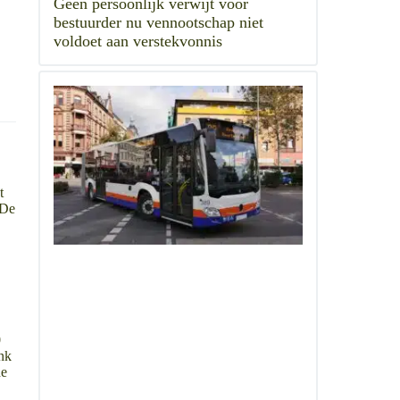
Geen persoonlijk verwijt voor
bestuurder nu vennootschap niet
voldoet aan verstekvonnis
t
 De
0
ank
de