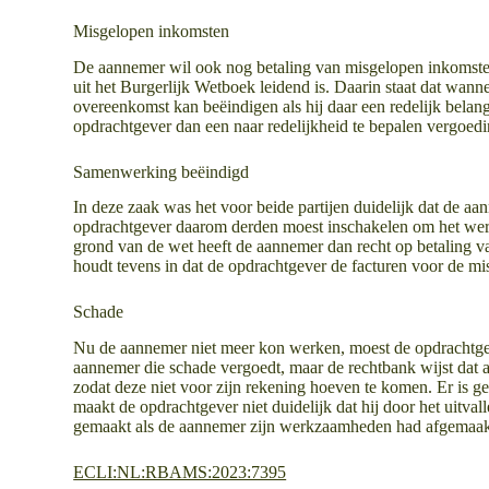
Misgelopen inkomsten
De aannemer wil ook nog betaling van misgelopen inkomsten.
uit het Burgerlijk Wetboek leidend is. Daarin staat dat wan
overeenkomst kan beëindigen als hij daar een redelijk belang
opdrachtgever dan een naar redelijkheid te bepalen vergoedi
Samenwerking beëindigd
In deze zaak was het voor beide partijen duidelijk dat de aa
opdrachtgever daarom derden moest inschakelen om het wer
grond van de wet heeft de aannemer dan recht op betaling 
houdt tevens in dat de opdrachtgever de facturen voor de mis
Schade
Nu de aannemer niet meer kon werken, moest de opdrachtgev
aannemer die schade vergoedt, maar de rechtbank wijst dat
zodat deze niet voor zijn rekening hoeven te komen. Er is g
maakt de opdrachtgever niet duidelijk dat hij door het uitv
gemaakt als de aannemer zijn werkzaamheden had afgemaak
ECLI:NL:RBAMS:2023:7395