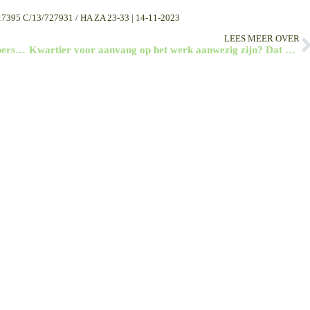
:7395 C/13/727931 / HA ZA 23-33 | 14-11-2023
LEES MEER OVER
Weduwe had recht op pensioenuitkering, bestuurder persoonlijk aansprakelijk
Kwartier voor aanvang op het werk aanwezig zijn? Dat moet ook worden betaald