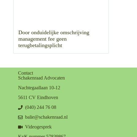
Door onduidelijke omschrijving
management fee geen
terugbetalingsplicht
Contact
Schakenraad Advocaten
Nachtegaallaan 10-12
5611 CV Eindhoven
(040) 244 76 08
balie@schakenraad.nl
Videogesprek
KvK nummer 57839867