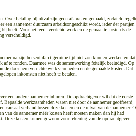
 Over betaling bij uitval zijn geen afspraken gemaakt, zodat de regel
neer een aannemer duurzaam arbeidsongeschikt wordt, ieder der partijen
 bij heeft. Voor het reeds verrichte werk en de gemaakte kosten is de
ng verschuldigd.
nnemer na zijn herseninfarct geruime tijd niet zou kunnen werken en dat
k af te ronden. Daarmee was de samenwerking feitelijk beëindigd. Op
van de door hem verrichte werkzaamheden en de gemaakte kosten. Dat
gelopen inkomsten niet hoeft te betalen.
er een andere aannemer inhuren. De opdrachtgever wil dat de eerste
 af. Bepaalde werkzaamheden waren niet door de aannemer geoffreerd,
een causaal verband tussen deze kosten en de uitval van de aannemer. 
allen van de aannemer méér kosten heeft moeten maken dan hij had
t. Deze kosten komen gewoon voor rekening van de opdrachtgever.