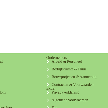
Ondernemers
ag
Arbeid & Personeel
Bedrijfsruimte & Huur
Bouwprojecten & Aanneming
Contracten & Voorwaarden
Extra
ndom
Privacyverklaring
n
Algemene voorwaarden
tenschap
Faq