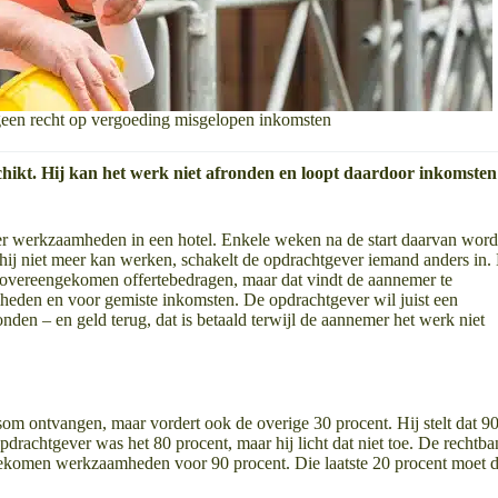
 geen recht op vergoeding misgelopen inkomsten
hikt. Hij kan het werk niet afronden en loopt daardoor inkomsten
er werkzaamheden in een hotel. Enkele weken na de start daarvan word
t hij niet meer kan werken, schakelt de opdrachtgever iemand anders in.
e overeengekomen offertebedragen, maar dat vindt de aannemer te
heden en voor gemiste inkomsten. De opdrachtgever wil juist een
den – en geld terug, dat is betaald terwijl de aannemer het werk niet
m ontvangen, maar vordert ook de overige 30 procent. Hij stelt dat 9
pdrachtgever was het 80 procent, maar hij licht dat niet toe. De rechtb
ekomen werkzaamheden voor 90 procent. Die laatste 20 procent moet 