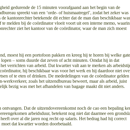
zigheid gedurende de 15 minuten voorafgaand aan het begin van de
ndbureau spreekt van een ‘orde- of huismaatregel’, zodat het zeker was
s de kantonrechter betekende dit echter dat de man dan beschikbaar wa
 te melden bij de coördinator vloeit voort uit een interne memo, waarin
onrechter ziet het kantoor van de coördinator, waar de man zich moest
d, moest hij een portofoon pakken en kreeg hij te horen bij welke gat
e lopen – soms duurde dat zeven of acht minuten. Omdat hij in dat
et verrichten van arbeid. Dat kwartier valt aan te merken als arbeidstij
rdinator, hij beschikbaar was voor het werk en hij daardoor niet ove
letsen of te eten of drinken. De mededelingen van de coördinator gelden
on-werkverkeer, zoals het uitzendbureau beweert, maar als arbeid, juist
lijk bezig was met het afhandelen van bagage maakt dit niet anders.
on ontvangen. Dat de uitzendovereenkomst noch de cao een bepaling ke
overeengekomen arbeidsduur, betekent nog niet dat daarmee een grondsl
heeft over al die jaren nog recht op salaris. Het bedrag had hij correct
 moet dat kwartier worden doorbetaald.