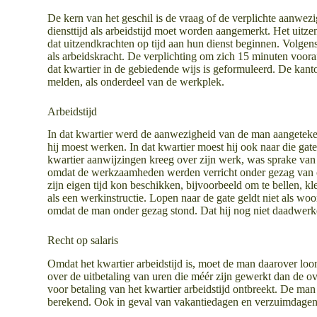
De kern van het geschil is de vraag of de verplichte aanwe
diensttijd als arbeidstijd moet worden aangemerkt. Het uitze
dat uitzendkrachten op tijd aan hun dienst beginnen. Volgen
als arbeidskracht. De verplichting om zich 15 minuten vooraf
dat kwartier in de gebiedende wijs is geformuleerd. De kant
melden, als onderdeel van de werkplek.
Arbeidstijd
In dat kwartier werd de aanwezigheid van de man aangeteken
hij moest werken. In dat kwartier moest hij ook naar die gat
kwartier aanwijzingen kreeg over zijn werk, was sprake van h
omdat de werkzaamheden werden verricht onder gezag van coö
zijn eigen tijd kon beschikken, bijvoorbeeld om te bellen, k
als een werkinstructie. Lopen naar de gate geldt niet als wo
omdat de man onder gezag stond. Dat hij nog niet daadwerke
Recht op salaris
Omdat het kwartier arbeidstijd is, moet de man daarover lo
over de uitbetaling van uren die méér zijn gewerkt dan de 
voor betaling van het kwartier arbeidstijd ontbreekt. De man 
berekend. Ook in geval van vakantiedagen en verzuimdagen