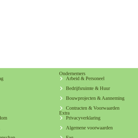
Ondernemers
ag
Arbeid & Personeel
Bedrijfsruimte & Huur
Bouwprojecten & Aanneming
Contracten & Voorwaarden
Extra
ndom
Privacyverklaring
n
Algemene voorwaarden
tenschap
Faq