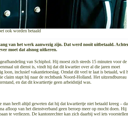
oet ook worden betaald
ng van het werk aanwezig zijn. Dat werd nooit uitbetaald. Achte
ver moet dat alsnog uitkeren.
ageafhandeling van Schiphol. Hij moest zich steeds 15 minuten voor de
nmaal uit dienst is, vindt hij dat dit kwartier over al die jaren moet
 loon, inclusief vakantietoeslag. Omdat dit veel te laat is betaald, wil h
ie claim stapt hij naar de rechtbank Noord-Holland. Het uitzendbureau
terstand, en dat dit kwartiertje geen arbeidstijd was.
 man heeft altijd geweten dat hij dat kwartiertje niet betaald kreeg – da
aar na afloop van het dienstverband geen beroep meer op mocht doen. Hij
 baan te verliezen. De kantonrechter kan zich daarbij wel iets voorstellen