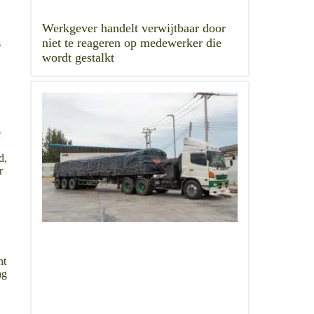
Werkgever handelt verwijtbaar door
niet te reageren op medewerker die
s
wordt gestalkt
e
d,
r
nt
ag