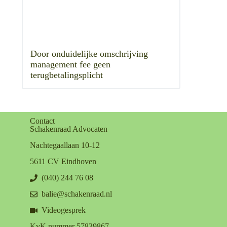
Door onduidelijke omschrijving
management fee geen
terugbetalingsplicht
Contact
Schakenraad Advocaten
Nachtegaallaan 10-12
5611 CV Eindhoven
(040) 244 76 08
balie@schakenraad.nl
Videogesprek
KvK nummer 57839867