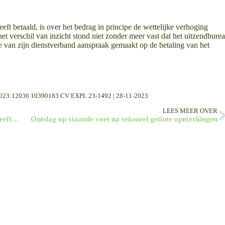
eft betaald, is over het bedrag in principe de wettelijke verhoging
et verschil van inzicht stond niet zonder meer vast dat het uitzendbure
e van zijn dienstverband aanspraak gemaakt op de betaling van het
:2023:12036 10390183 CV EXPL 23-1492 | 28-11-2023
LEES MEER OVER
Aannemer, die arbeidsongeschikt wordt tijdens klus heeft geen recht op vergoeding misgelopen inkomsten
Ontslag op staande voet na seksueel getinte opmerkingen