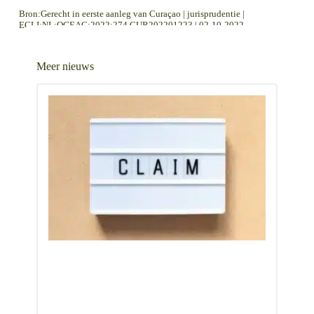
Bron:Gerecht in eerste aanleg van Curaçao | jurisprudentie |
ECLI:NL:OGEAC:2022:274 CUR202201223 | 02-10-2022
LEES MEER OVER
LEES MEER OVER
Ondernemingskamer: aandelenprijs in overnamebod investeerder is billijk
Staat schadeplichtig na gebleken onschuld in strafrechtelijk onderzoek
Meer nieuws