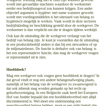
wordt met gevaarlijke machines waardoor de werknemer
eerder een bedrijfsongeval zou kunnen krijgen. Een ander
objectief argument is hygiëne: met name wanneer gewerkt
wordt met voedingsmiddelen is het uiteraard van belang zo
hygiënisch mogelijk te werken. Vaak wordt in deze sectoren
bedrijfskleding ter beschikking gesteld door de werkgever. De
werknemer is dan verplicht om die te dragen tijdens werktijd.
Ook kan de uitstraling die de werkgever verlangt van het
bedrijf van belang zijn. Je kunt je voorstellen dat de uitstraling
in een productiebedrijf anders is dan bij een stewardess of op
de miljonairsbeurs. De functie is derhalve ook van belang: is
het een representatieve functie, dan mag de werkgever vragen
er representatief uit te zien.
Hoofddoek?
Mag een werkgever ook vragen geen hoofddoek te dragen? In
dat geval vindt er nog een andere belangenafweging plaats,
namelijk of het belang van de werkgever zo zwaarwegend is
dat ook inbreuk mag worden gemaakt op het recht op
geloofsovertuiging. In een Belgische zaak heeft het Europees
Hof van Justitie bepaald dat een hoofddoekverbod niet altijd
discriminerend is. Wel moet een onderneming een
gerechtvaardigd belang hebben, moet er een strikt beleid zijn,