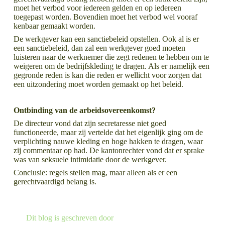
moet het verbod voor iedereen gelden en op iedereen
toegepast worden. Bovendien moet het verbod wel vooraf
kenbaar gemaakt worden.
De werkgever kan een sanctiebeleid opstellen. Ook al is er
een sanctiebeleid, dan zal een werkgever goed moeten
luisteren naar de werknemer die zegt redenen te hebben om te
weigeren om de bedrijfskleding te dragen. Als er namelijk een
gegronde reden is kan die reden er wellicht voor zorgen dat
een uitzondering moet worden gemaakt op het beleid.
Ontbinding van de arbeidsovereenkomst?
De directeur vond dat zijn secretaresse niet goed
functioneerde, maar zij vertelde dat het eigenlijk ging om de
verplichting nauwe kleding en hoge hakken te dragen, waar
zij commentaar op had. De kantonrechter vond dat er sprake
was van seksuele intimidatie door de werkgever.
Conclusie: regels stellen mag, maar alleen als er een
gerechtvaardigd belang is.
LEES MEER OVER
LEES MEER OVER
Dit blog is geschreven door
Een betere bescherming van erfgenamen tegen schulden in aantocht, maar is het voldoende?
Verplichting tot verlenen van zorg aan familielid?