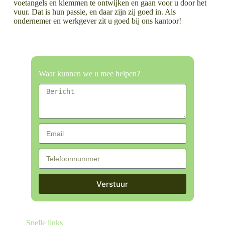
voetangels en klemmen te ontwijken en gaan voor u door het
vuur. Dat is hun passie, en daar zijn zij goed in. Als
ondernemer en werkgever zit u goed bij ons kantoor!
LEES MEER OVER
LEES MEER OVER
Arbeidsrechtadvocaat Eindhoven
Advocaat letselschade Eindhoven
Waar kunnen we u mee helpen?
Verstuur
Snelle links