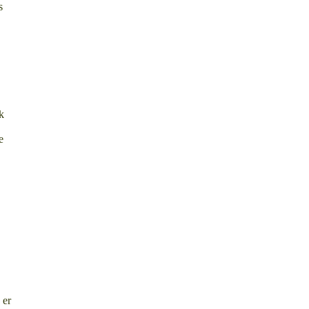
s
k
e
 er