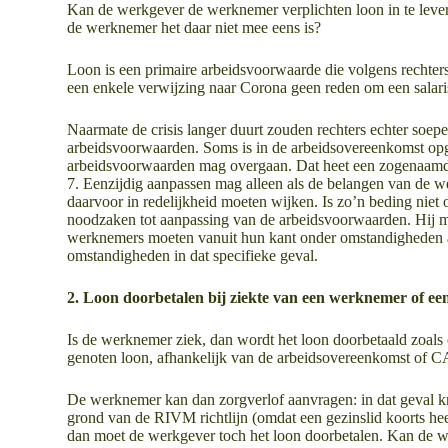
Kan de werkgever de werknemer verplichten loon in te levere
de werknemer het daar niet mee eens is?
Loon is een primaire arbeidsvoorwaarde die volgens rechte
een enkele verwijzing naar Corona geen reden om een salar
Naarmate de crisis langer duurt zouden rechters echter soe
arbeidsvoorwaarden. Soms is in de arbeidsovereenkomst opg
arbeidsvoorwaarden mag overgaan. Dat heet een zogenaamd “a
7. Eenzijdig aanpassen mag alleen als de belangen van de 
daarvoor in redelijkheid moeten wijken. Is zo’n beding nie
noodzaken tot aanpassing van de arbeidsvoorwaarden. Hij mo
werknemers moeten vanuit hun kant onder omstandigheden al
omstandigheden in dat specifieke geval.
2. Loon doorbetalen bij ziekte van een werknemer of ee
Is de werknemer ziek, dan wordt het loon doorbetaald zoals 
genoten loon, afhankelijk van de arbeidsovereenkomst of CA
De werknemer kan dan zorgverlof aanvragen: in dat geval krij
grond van de RIVM richtlijn (omdat een gezinslid koorts heeft 
dan moet de werkgever toch het loon doorbetalen. Kan de wer