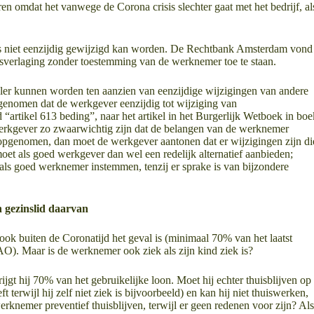
n omdat het vanwege de Corona crisis slechter gaat met het bedrijf, al
rs niet eenzijdig gewijzigd kan worden. De Rechtbank Amsterdam vond
isverlaging zonder toestemming van de werknemer toe te staan.
peler kunnen worden ten aanzien van eenzijdige wijzigingen van andere
enomen dat de werkgever eenzijdig tot wijziging van
rtikel 613 beding”, naar het artikel in het Burgerlijk Wetboek in boe
werkgever zo zwaarwichtig zijn dat de belangen van de werknemer
t opgenomen, dan moet de werkgever aantonen dat er wijzigingen zijn di
et als goed werkgever dan wel een redelijk alternatief aanbieden;
s goed werknemer instemmen, tenzij er sprake is van bijzondere
n gezinslid daarvan
ook buiten de Coronatijd het geval is (minimaal 70% van het laatst
O). Maar is de werknemer ook ziek als zijn kind ziek is?
gt hij 70% van het gebruikelijke loon. Moet hij echter thuisblijven op
terwijl hij zelf niet ziek is bijvoorbeeld) en kan hij niet thuiswerken,
knemer preventief thuisblijven, terwijl er geen redenen voor zijn? Als