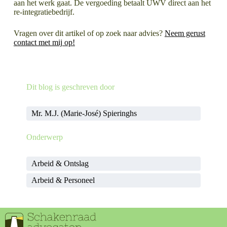
aan het werk gaat. De vergoeding betaalt UWV direct aan het
re-integratiebedrijf.
Vragen over dit artikel of op zoek naar advies?
Neem gerust
contact met mij op!
LEES MEER OVER
LEES MEER OVER
Dit blog is geschreven door
Permanent wonen in een recreatiewoning, mag dat?
Smartengeld, hoe wordt dit bepaald?
Mr. M.J. (Marie-José) Spieringhs
Onderwerp
Arbeid & Ontslag
Arbeid & Personeel