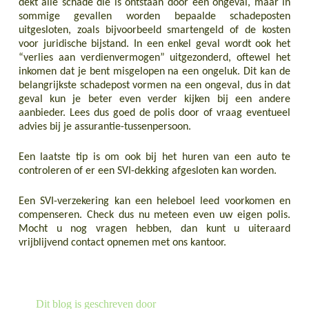
dekt alle schade die is ontstaan door een ongeval, maar in
sommige gevallen worden bepaalde schadeposten
uitgesloten, zoals bijvoorbeeld smartengeld of de kosten
voor juridische bijstand. In een enkel geval wordt ook het
“verlies aan verdienvermogen” uitgezonderd, oftewel het
inkomen dat je bent misgelopen na een ongeluk. Dit kan de
belangrijkste schadepost vormen na een ongeval, dus in dat
geval kun je beter even verder kijken bij een andere
aanbieder. Lees dus goed de polis door of vraag eventueel
advies bij je assurantie-tussenpersoon.
Een laatste tip is om ook bij het huren van een auto te
controleren of er een SVI-dekking afgesloten kan worden.
Een SVI-verzekering kan een heleboel leed voorkomen en
compenseren. Check dus nu meteen even uw eigen poli
s.
Mocht u nog vragen hebben, dan kunt u uiteraard
vrijblijvend contact opnemen met ons kantoor.
LEES MEER OVER
LEES MEER OVER
Dit blog is geschreven door
Wat kost een letselschadeadvocaat?
De nieuwe Arbowet