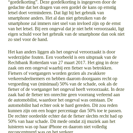
“gordelkorting”. Deze gordelkorting is ingegeven door de
gedachte dat het dragen van een gordel de kans op ernstig
letsel doet verminderen. Dat ligt bij het gebruik van
smartphone anders. Het al dan niet gebruiken van de
smartphone zal immers niet snel van invloed zijn op de ernst
van het letsel. Bij een ongeval dat je niet hebt veroorzaakt, ligt
eigen schuld voor het gebruik van de smartphone dan ook niet
zo snel voor de hand.
Het kan anders liggen als het ongeval veroorzaakt is door
wederzijdse fouten. Een voorbeeld is een uitspraak van de
Rechtbank Rotterdam van 27 maart 2017. Het ging in deze
zaak om een ongeval waarbij een fietser was betrokken.
Fietsers of voetgangers worden gezien als zwakkere
verkeersdeelnemers en hebben daarom doorgaans recht op
vergoeding van (minimaal) 50% van de schade, ook als de
fietser of de voetganger het ongeval heeft veroorzaakt. In deze
zaak had de fietser ten onrechte geen voorrang verleend aan
de automobilist, waardoor het ongeval was ontstaan. De
automobilist had echter ook te hard gereden. Dit zou reden
kunnen zijn om een hoger percentage dan 50% toe te passen.
De rechter oordeelde echter dat de fietser slechts recht had op
50% van haar schade. Dit mede omdat zij muziek aan het
luisteren was op haar iPhone en daarom niet volledig
geconcentreerd was op het verkeer.