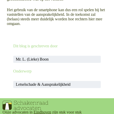
Het gebruik van de smartphone kan dus een rol spelen bij het
vaststellen van de aansprakelijkheid. In de toekomst zal
(helaas) steeds meer duidelijk worden hoe rechters hier mee
omgaan.
LEES MEER OVER
LEES MEER OVER
Dit blog is geschreven door
#MeToo, Jelle Brandt Corstius en het noodzakelijk kwaad dat aangifte heet
Vragen over privacy op het werk?
Mr. L. (Lieke) Boon
Onderwerp
Letselschade & Aansprakelijkheid
Onze advocaten in
Eindhoven
zijn stuk voor stuk