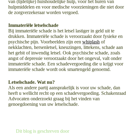
van (tijdelijke) huishoudelijke hulp, voor het huren van
hulpmiddelen en voor medische voorzieningen die niet door
de zorgverzekeraar worden vergoed.
Immateriële letselschade
Bij immateriële schade is het letsel lastiger in geld uit te
drukken. Immateriële schade is veroorzaakt door fysieke en
psychische pijn. Voorbeelden zijn een
whiplash
of
nekklachten, hersenletsel, kneuzingen, littekens, schade aan
het gebit of inwendig letsel. Ook psychische schade, zoals
angst of depressie veroorzaakt door het ongeval, valt onder
immateriële schade. Een schadevergoeding die u krijgt voor
immateriële schade wordt ook smartengeld genoemd.
Letselschade. Wat nu?
Als een andere partij aansprakelijk is voor uw schade, dan
heeft u wellicht recht op een schadevergoeding. Schakenraad
Advocaten onderzoekt graag bij het vinden van
genoegdoening van uw letselschade.
LEES MEER OVER
LEES MEER OVER
Dit blog is geschreven door
Wat gaat er veranderen aan het kraamverlof?
Eerste hulp bij letselschade