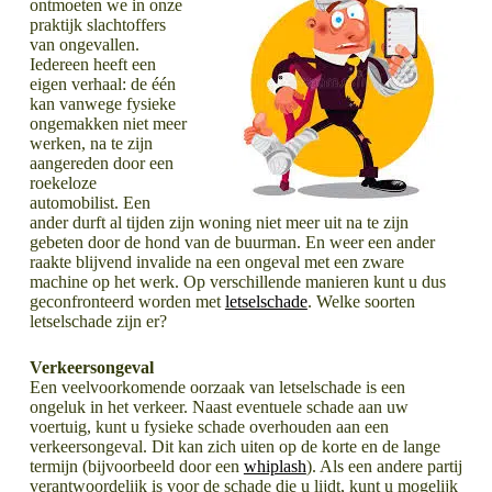
ontmoeten we in onze
praktijk slachtoffers
van ongevallen.
Iedereen heeft een
eigen verhaal: de één
kan vanwege fysieke
ongemakken niet meer
werken, na te zijn
aangereden door een
roekeloze
automobilist. Een
ander durft al tijden zijn woning niet meer uit na te zijn
gebeten door de hond van de buurman. En weer een ander
raakte blijvend invalide na een ongeval met een zware
machine op het werk. Op verschillende manieren kunt u dus
geconfronteerd worden met
letselschade
. Welke soorten
letselschade zijn er?
Verkeersongeval
Een veelvoorkomende oorzaak van letselschade is een
ongeluk in het verkeer. Naast eventuele schade aan uw
voertuig, kunt u fysieke schade overhouden aan een
verkeersongeval. Dit kan zich uiten op de korte en de lange
termijn (bijvoorbeeld door een
whiplash
). Als een andere partij
verantwoordelijk is voor de schade die u lijdt, kunt u mogelijk