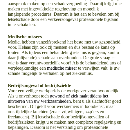
aanspraak maken op een schadevergoeding. Daarbij krijgt u te
maken met ingewikkelde regelgeving en mogelijk
langlopende procedures. Daarom is het aan te bevelen om bij
letselschade door een verkeersongeval professionele bijstand
in te schakelen.
Medische missers
Medici hebben vanzelfsprekend het beste met uw gezondheid
voor. Helaas zijn ook zij mensen en dus bestaat de kans op
fouten. Als tijdens een behandeling iets mis is gegaan, kunt u
daar (blijvende) schade aan overhouden. De grote vraag is:
wie is daar verantwoordelijk voor? Als de behandelend arts of
verpleegkundige een
medische misser
te verwijten valt, is uw
schade mogelijk te verhalen op het ziekenhuis.
Bedrijfsongeval of bedrijfsziekte
Voor een veilige werkplek is de werkgever verantwoordelijk.
Als u onverhoopt toch
gewond of ziek raakt tijdens het
uitvoeren van uw werkzaamheden
, bent u als slachtoffer goed
beschermd. Dit geldt voor werknemers in loondienst, maar
ook tijdelijke krachten (zoals vrijwilligers, zzp’ers en
freelancers). Bij letselschade door bedrijfsongevallen of
bedrijfsziekten krijgt u te maken met complexe regelgeving en
bepalingen. Daarom is het verstandig om professionele